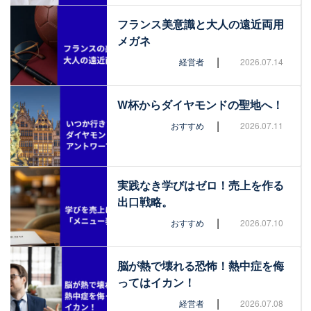
フランス美意識と大人の遠近両用
メガネ
|
経営者
2026.07.14
W杯からダイヤモンドの聖地へ！
|
おすすめ
2026.07.11
実践なき学びはゼロ！売上を作る
出口戦略。
|
おすすめ
2026.07.10
脳が熱で壊れる恐怖！熱中症を侮
ってはイカン！
|
経営者
2026.07.08