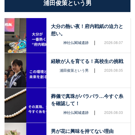
浦田俊策という男
大分の熱い夜！府内戦紙の迫力と
想い。
|
神社仏閣城遺跡
2026.08.07
経験が人を育てる！高校生の挑戦
|
浦田俊策という男
2026.08.05
葬儀で真珠がパラパラ…今すぐ糸
を確認して！
|
神社仏閣城遺跡
2026.08.03
男が花に興味を持てない理由