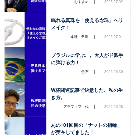
|
おすすめ
2026.07.02
眠れる真珠を「使える念珠」へリ
メイク！
|
念珠 数珠
2026.07.01
ブラジルに学ぶ、。大人がド派手
に弾ける力！
|
色石
2026.06.30
W杯関連記事で決意した、私の生
き方。
|
アラフィフ世代
2026.06.28
あの101回目の「ナットの指輪」
が実在してました！