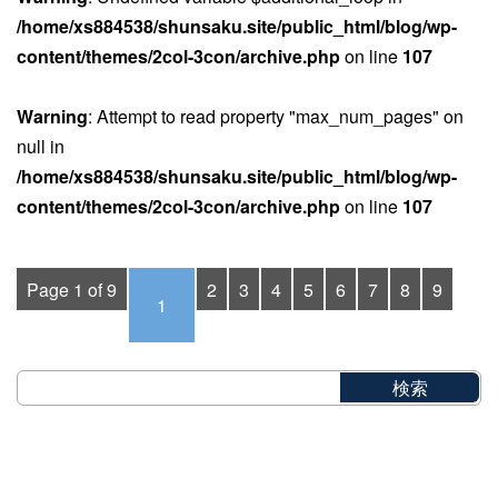
/home/xs884538/shunsaku.site/public_html/blog/wp-
content/themes/2col-3con/archive.php
on line
107
Warning
: Attempt to read property "max_num_pages" on
null in
/home/xs884538/shunsaku.site/public_html/blog/wp-
content/themes/2col-3con/archive.php
on line
107
Page 1 of 9
2
3
4
5
6
7
8
9
1