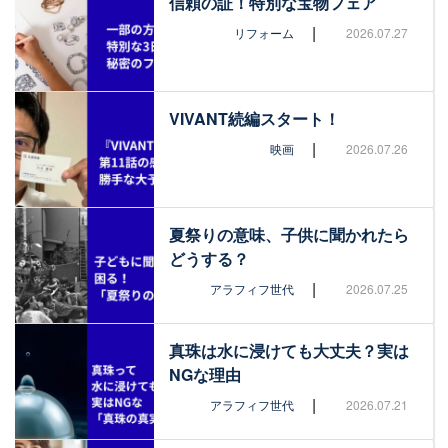
信頼の証！特別な宝物フェア
|
リフォーム
2026.07.27
VIVANT続編スタート！
|
映画
2026.07.26
夏祭りの意味、子供に聞かれたら
どうする？
|
アラフィフ世代
2026.07.25
真珠は水に浸けても大丈夫？実は
NGな理由
|
アラフィフ世代
2026.07.21