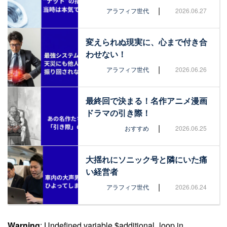
|
アラフィフ世代
2026.06.27
変えられぬ現実に、心まで付き合
わせない！
|
アラフィフ世代
2026.06.26
最終回で決まる！名作アニメ漫画
ドラマの引き際！
|
おすすめ
2026.06.25
大揺れにソニック号と隣にいた痛
い経営者
|
アラフィフ世代
2026.06.24
Warning
: Undefined variable $additional_loop in