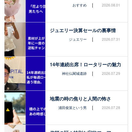
|
おすすめ
2026.08.01
ジュエリー決算セールの裏事情
|
ジュエリー
2026.07.31
14年連続出席！ロータリーの魅力
|
神社仏閣城遺跡
2026.07.29
地震の時の焦りと人間の怖さ
|
浦田俊策という男
2026.07.28