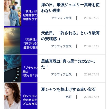
海の日。最強ジュエリー真珠を使
わない理由
|
アラフィフ世代
2026.07.20
天赦日。「許される」という最高
の安堵感（
|
アラフィフ世代
2026.07.19
黒蝶真珠は”真っ黒”ではなかっ
た！
|
アラフィフ世代
2026.07.18
夏シャツを格上げする赤い宝石
|
色石
2026.07.16