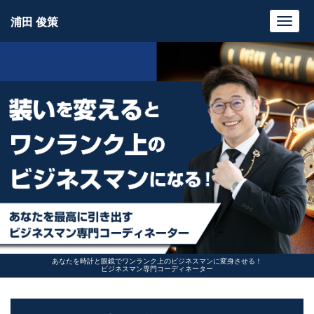
浦田 俊策
Toggl
navig
あなたを時計と眼鏡でワンランク上のビジネスマンに変身させる！
ビジネスマン専門コーディネーター