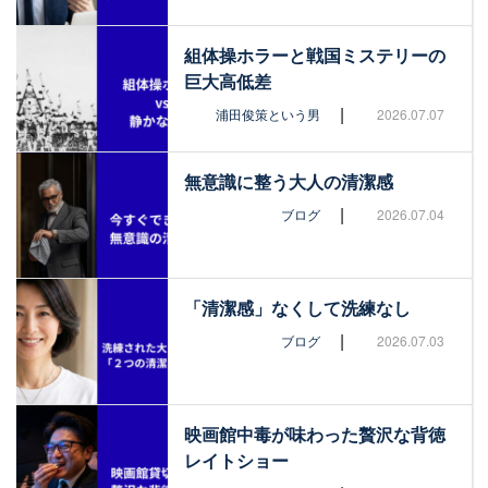
組体操ホラーと戦国ミステリーの
巨大高低差
|
浦田俊策という男
2026.07.07
無意識に整う大人の清潔感
|
ブログ
2026.07.04
「清潔感」なくして洗練なし
|
ブログ
2026.07.03
映画館中毒が味わった贅沢な背徳
レイトショー