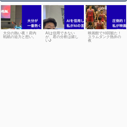
大分の熱い夜！府内
AIは信用できない
映画館で10回観た！
戦紙の迫力と想い。
が、君の分析は嬉し
スラムダンク熱弁の
い♪
夜