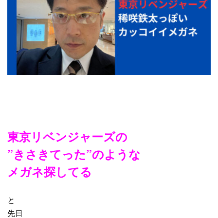
東京リベンジャーズの
”きさきてった”のような
メガネ探してる
と
先日