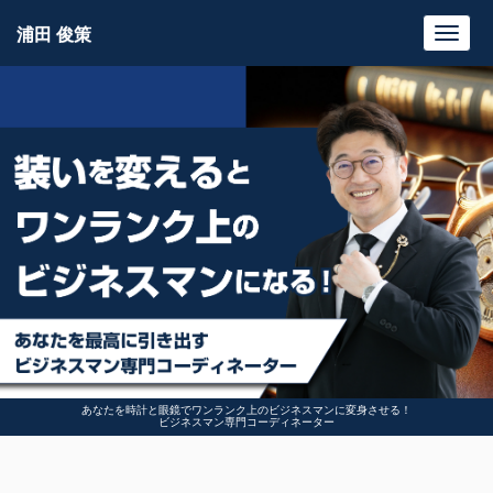
浦田 俊策
Toggl
navig
あなたを時計と眼鏡でワンランク上のビジネスマンに変身させる！
ビジネスマン専門コーディネーター