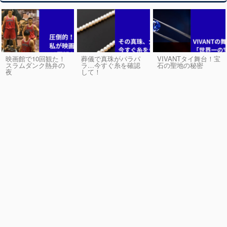
映画館で10回観た！
葬儀で真珠がパラパ
VIVANTタイ舞台！宝
スラムダンク熱弁の
ラ…今すぐ糸を確認
石の聖地の秘密
夜
して！