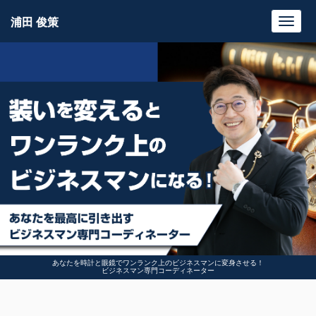
浦田 俊策
Toggl
navig
あなたを時計と眼鏡でワンランク上のビジネスマンに変身させる！
ビジネスマン専門コーディネーター