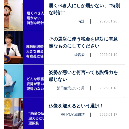
届くべき人にしか届かない、“特別
な時計”
|
時計
2026.01.20
その選挙に使う税金を絶対に有意
義なものにしてください
|
経営者
2026.01.19
姿勢が悪いと何言っても説得力を
感じない
|
浦田俊策という男
2026.01.18
仏像を迎えるという選択！
|
神社仏閣城遺跡
2026.01.17