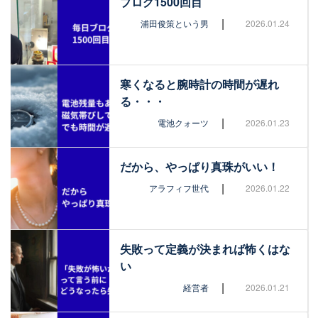
ブログ1500回目
|
浦田俊策という男
2026.01.24
寒くなると腕時計の時間が遅れ
る・・・
|
電池クォーツ
2026.01.23
だから、やっぱり真珠がいい！
|
アラフィフ世代
2026.01.22
失敗って定義が決まれば怖くはな
い
|
経営者
2026.01.21