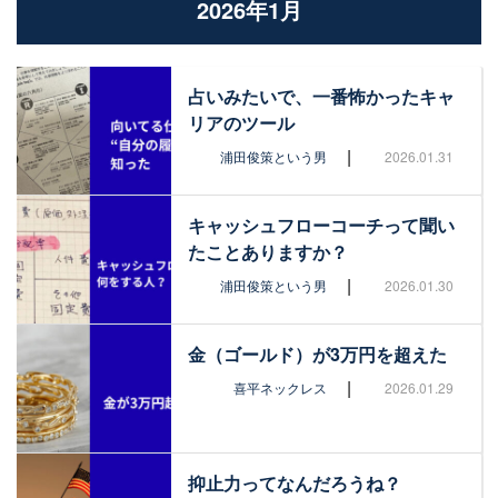
2026年1月
占いみたいで、一番怖かったキャ
リアのツール
|
浦田俊策という男
2026.01.31
キャッシュフローコーチって聞い
たことありますか？
|
浦田俊策という男
2026.01.30
金（ゴールド）が3万円を超えた
|
喜平ネックレス
2026.01.29
抑止力ってなんだろうね？