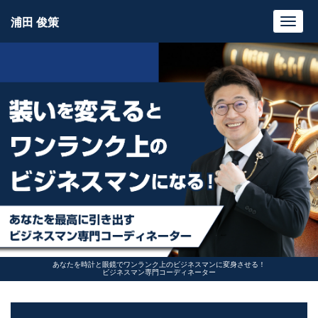
浦田 俊策
Toggl
navig
あなたを時計と眼鏡でワンランク上のビジネスマンに変身させる！
ビジネスマン専門コーディネーター