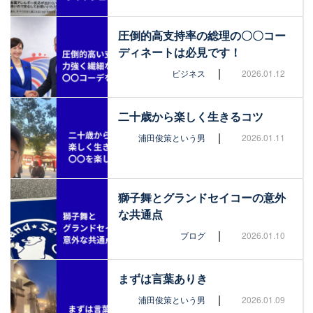
圧倒的高支持率の総理の〇〇コー
ディネートは必見です！
|
ビジネス
2026.01.12
二十歳から楽しく生きるコツ
|
浦田俊策という男
2026.01.11
獅子舞とグランドセイコーの意外
な共通点
|
ブログ
2026.01.10
まずは言葉ありき
|
浦田俊策という男
2026.01.09