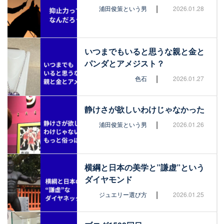
|
浦田俊策という男
2026.01.28
いつまでもいると思うな親と金と
パンダとアメジスト？
|
色石
2026.01.27
静けさが欲しいわけじゃなかった
|
浦田俊策という男
2026.01.26
横綱と日本の美学と”謙虚”という
ダイヤモンド
|
ジュエリー選び方
2026.01.25