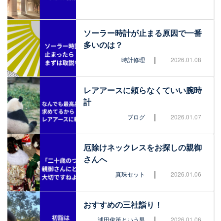
ソーラー時計が止まる原因で一番
多いのは？
|
時計修理
2026.01.08
レアアースに頼らなくていい腕時
計
|
ブログ
2026.01.07
厄除けネックレスをお探しの親御
さんへ
|
真珠セット
2026.01.06
おすすめの三社詣り！
|
浦田俊策という男
2026.01.06