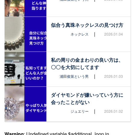
似合う真珠ネックレスの見つけ方
|
ネックレス
2026.01.04
私の周りの金まわりの良い方は、
〇〇を大切にしてます
|
浦田俊策という男
2026.01.03
ダイヤモンドが嫌いっていう方に
会ったことがない
|
ジュエリー
2026.01.02
Warning
: Undefined variable $additional_loop in