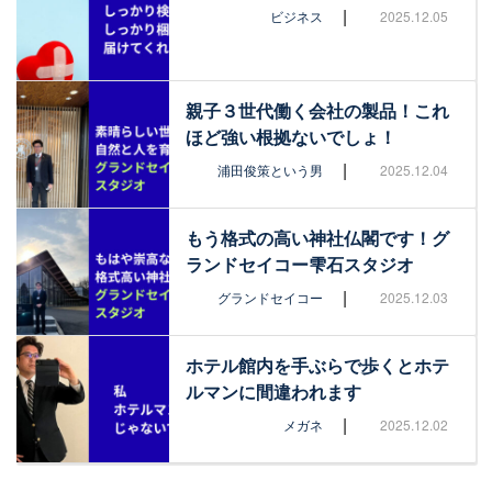
|
ビジネス
2025.12.05
親子３世代働く会社の製品！これ
ほど強い根拠ないでしょ！
|
浦田俊策という男
2025.12.04
もう格式の高い神社仏閣です！グ
ランドセイコー雫石スタジオ
|
グランドセイコー
2025.12.03
ホテル館内を手ぶらで歩くとホテ
ルマンに間違われます
|
メガネ
2025.12.02