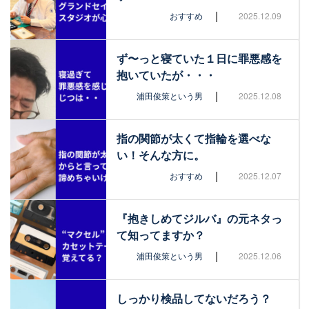
|
おすすめ
2025.12.09
ず〜っと寝ていた１日に罪悪感を
抱いていたが・・・
|
浦田俊策という男
2025.12.08
指の関節が太くて指輪を選べな
い！そんな方に。
|
おすすめ
2025.12.07
『抱きしめてジルバ』の元ネタっ
て知ってますか？
|
浦田俊策という男
2025.12.06
しっかり検品してないだろう？