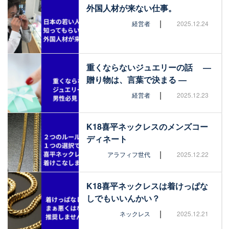
外国人材が来ない仕事。
|
経営者
2025.12.24
重くならないジュエリーの話 ―
贈り物は、言葉で決まる ―
|
経営者
2025.12.23
K18喜平ネックレスのメンズコー
ディネート
|
アラフィフ世代
2025.12.22
K18喜平ネックレスは着けっぱな
しでもいいんかい？
|
ネックレス
2025.12.21