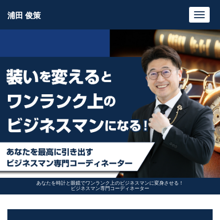
浦田 俊策
Toggl
navig
あなたを時計と眼鏡でワンランク上のビジネスマンに変身させる！
ビジネスマン専門コーディネーター