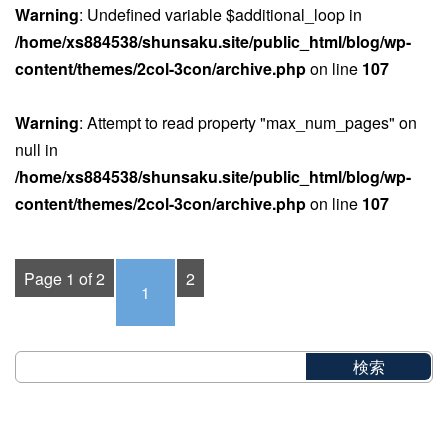
Warning
: Undefined variable $additional_loop in
/home/xs884538/shunsaku.site/public_html/blog/wp-
content/themes/2col-3con/archive.php
on line
107
Warning
: Attempt to read property "max_num_pages" on
null in
/home/xs884538/shunsaku.site/public_html/blog/wp-
content/themes/2col-3con/archive.php
on line
107
Page 1 of 2
2
1