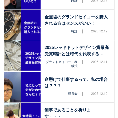
|
時計
2025.12.13
金無垢のグランドセイコーを購入
される方はセンスがいい！
|
時計
2025.12.12
2025レッドドットデザイン賞最高
受賞時計とは時代を代表する…
|
グランドセイコー 機
2025.12.11
械式
命懸けで仕事するって、私の場合
は？？？
|
経営者
2025.12.10
無事であることを祈りま
す・・・