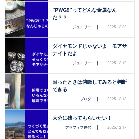
”PWG9”ってどんな金属なん
だ？？
|
ジュエリー
2025.12.20
ダイヤモンドじゃないよ モアサ
ナイトだよ
|
ジュエリー
2025.12.19
困ったときは俯瞰してみると判断
できる
|
ブログ
2025.12.18
大分に残ってもらいたい！
|
アラフィフ世代
2025.12.17