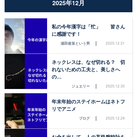
2025年12月
私の今年漢字は「忙」 皆さん
に感謝です！
|
浦田俊策という男
2025.12.31
ネックレスは、なぜ切れる？ 切
れないための工夫と、美しさへ
の…
|
ジュエリー
2025.12.30
年末年始のステイホームはネトフ
リでアニメ
|
ブログ
2025.12.29
お金を出して、人の高級腕時計を