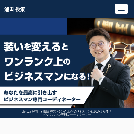
浦田 俊策
Toggl
navig
あなたを時計と眼鏡でワンランク上のビジネスマンに変身させる！
ビジネスマン専門コーディネーター