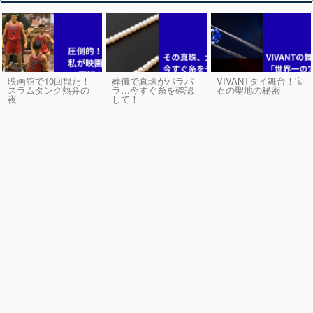
映画館で10回観た！
葬儀で真珠がパラパ
VIVANTタイ舞台！宝
スラムダンク熱弁の
ラ…今すぐ糸を確認
石の聖地の秘密
夜
して！