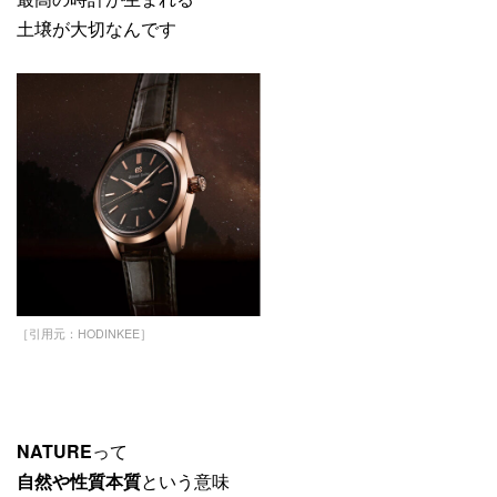
土壌が大切なんです
［引用元：HODINKEE］
NATURE
って
自然や性質本質
という意味