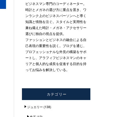
ビジネスマン専門のコーディネーター。
時計とメガネの選び方に重点を置き、ワ
ンランク上のビジネスパーソンへと導く
知識と情熱を注ぐ。スタイルと実用性を
兼ね備えた時計・メガネ・アクセサリー
選びに独自の視点を提供。
ファッションとビジネスの融合による自
己表現の重要性を説く。ブログを通じ、
プロフェッショナルな外見の構築をサポ
ートし、アラフィフビジネスマンのキャ
リアと個人的な成長を促進する目的を持
ってお悩みを解決している。
カテゴリー
ジュエリー
(138)
色石
(12)