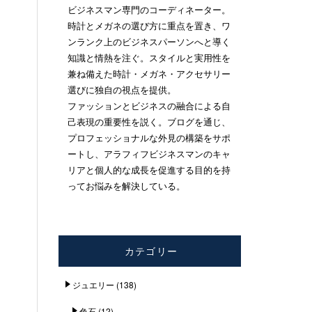
ビジネスマン専門のコーディネーター。
時計とメガネの選び方に重点を置き、ワ
ンランク上のビジネスパーソンへと導く
知識と情熱を注ぐ。スタイルと実用性を
兼ね備えた時計・メガネ・アクセサリー
選びに独自の視点を提供。
ファッションとビジネスの融合による自
己表現の重要性を説く。ブログを通じ、
プロフェッショナルな外見の構築をサポ
ートし、アラフィフビジネスマンのキャ
リアと個人的な成長を促進する目的を持
ってお悩みを解決している。
カテゴリー
ジュエリー
(138)
色石
(12)