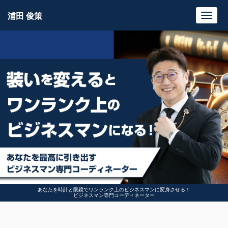
浦田 俊策
Toggl
navig
あなたを時計と眼鏡でワンランク上のビジネスマンに変身させる！
ビジネスマン専門コーディネーター