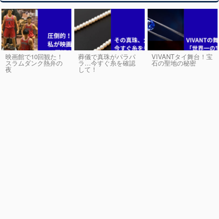
映画館で10回観た！
葬儀で真珠がパラパ
VIVANTタイ舞台！宝
スラムダンク熱弁の
ラ…今すぐ糸を確認
石の聖地の秘密
夜
して！