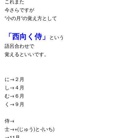
これまた
今さらですが
”小の月”の覚え方として
「西向く侍」
という
語呂合わせで
覚えるといいです。
に→２月
し→４月
む→６月
く→９月
侍→
士→+(じゅう)と-(いち)
→11月