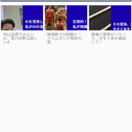
AIは信用できない
映画館で10回観た！
葬儀で真珠がパラパ
が、君の分析は嬉し
スラムダンク熱弁の
ラ…今すぐ糸を確認
い♪
夜
して！