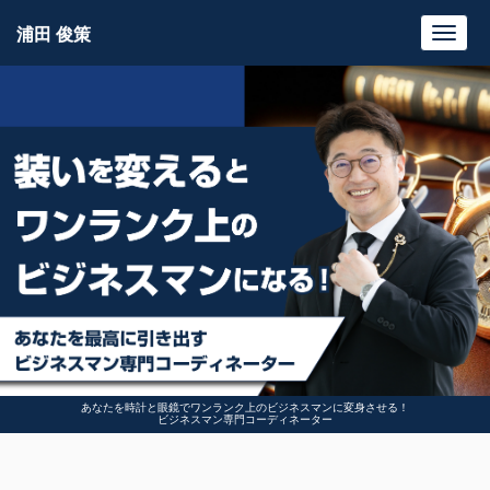
浦田 俊策
Toggl
navig
あなたを時計と眼鏡でワンランク上のビジネスマンに変身させる！
ビジネスマン専門コーディネーター