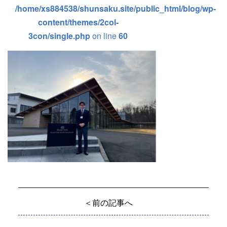
/home/xs884538/shunsaku.site/public_html/blog/wp-
content/themes/2col-
3con/single.php
on line
60
＜前の記事へ