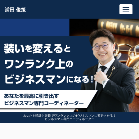
浦田 俊策
Toggl
navig
あなたを時計と眼鏡でワンランク上のビジネスマンに変身させる！
ビジネスマン専門コーディネーター