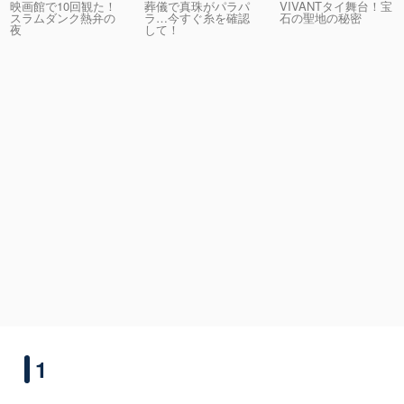
映画館で10回観た！
葬儀で真珠がパラパ
VIVANTタイ舞台！宝
スラムダンク熱弁の
ラ…今すぐ糸を確認
石の聖地の秘密
夜
して！
1