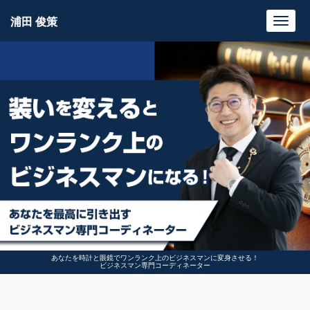
浦田 俊策
Toggl
navig
あなたを時計と眼鏡でワンランク上のビジネスマンに変身させる！
ビジネスマン専門コーディネーター