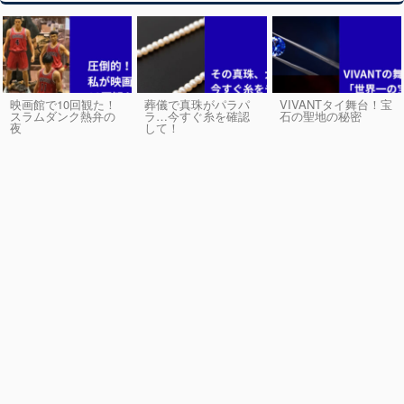
映画館で10回観た！
葬儀で真珠がパラパ
VIVANTタイ舞台！宝
スラムダンク熱弁の
ラ…今すぐ糸を確認
石の聖地の秘密
夜
して！