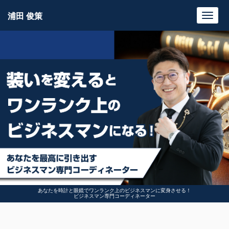
浦田 俊策
Toggl
navig
あなたを時計と眼鏡でワンランク上のビジネスマンに変身させる！
ビジネスマン専門コーディネーター