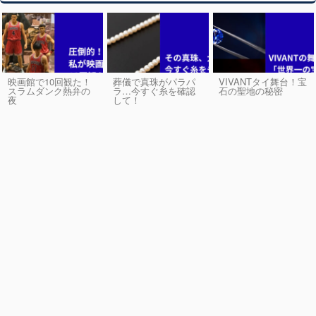
映画館で10回観た！
葬儀で真珠がパラパ
VIVANTタイ舞台！宝
スラムダンク熱弁の
ラ…今すぐ糸を確認
石の聖地の秘密
夜
して！