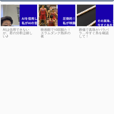
AIは信用できない
映画館で10回観た！
葬儀で真珠がパラパ
が、君の分析は嬉し
スラムダンク熱弁の
ラ…今すぐ糸を確認
い♪
夜
して！