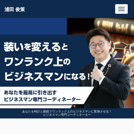
浦田 俊策
Toggl
navig
あなたを時計と眼鏡でワンランク上のビジネスマンに変身させる！
ビジネスマン専門コーディネーター