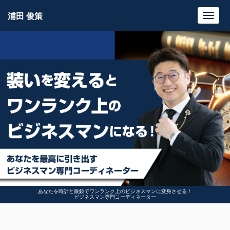
浦田 俊策
Toggl
navig
あなたを時計と眼鏡でワンランク上のビジネスマンに変身させる！
ビジネスマン専門コーディネーター