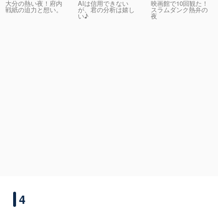
大分の熱い夜！府内
AIは信用できない
映画館で10回観た！
戦紙の迫力と想い。
が、君の分析は嬉し
スラムダンク熱弁の
い♪
夜
4