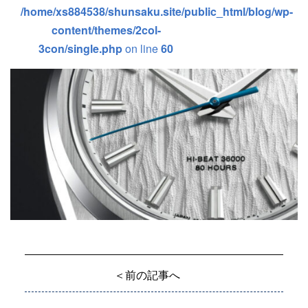
/home/xs884538/shunsaku.site/public_html/blog/wp-
content/themes/2col-
3con/single.php
on line
60
＜前の記事へ