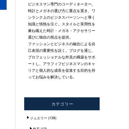
ビジネスマン専門のコーディネーター。
時計とメガネの選び方に重点を置き、ワ
ンランク上のビジネスパーソンへと導く
知識と情熱を注ぐ。スタイルと実用性を
兼ね備えた時計・メガネ・アクセサリー
選びに独自の視点を提供。
ファッションとビジネスの融合による自
己表現の重要性を説く。ブログを通じ、
プロフェッショナルな外見の構築をサポ
ートし、アラフィフビジネスマンのキャ
リアと個人的な成長を促進する目的を持
ってお悩みを解決している。
カテゴリー
ジュエリー
(138)
色石
(12)