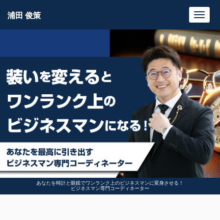
浦田 俊策
Toggl
navig
あなたを時計と眼鏡でワンランク上のビジネスマンに変身させる！
ビジネスマン専門コーディネーター