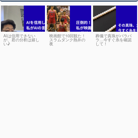
AIは信用できない
映画館で10回観た！
葬儀で真珠がパラパ
が、君の分析は嬉し
スラムダンク熱弁の
ラ…今すぐ糸を確認
い♪
夜
して！