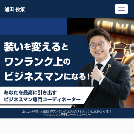
浦田 俊策
Toggl
navig
あなたを時計と眼鏡でワンランク上のビジネスマンに変身させる！
ビジネスマン専門コーディネーター