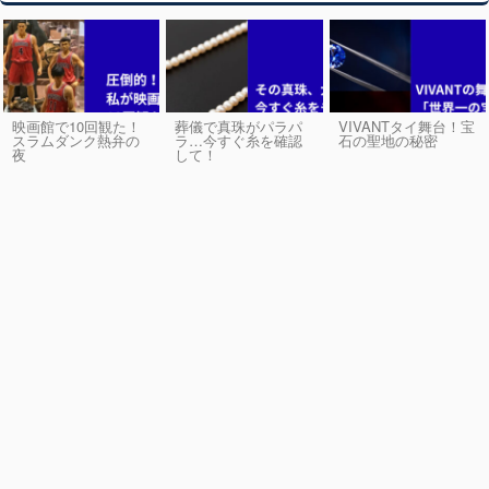
映画館で10回観た！
葬儀で真珠がパラパ
VIVANTタイ舞台！宝
スラムダンク熱弁の
ラ…今すぐ糸を確認
石の聖地の秘密
夜
して！