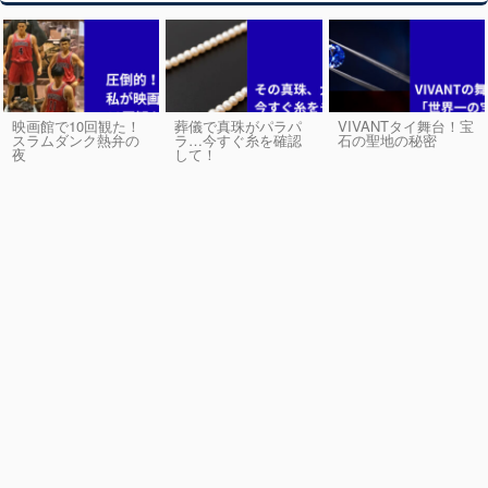
映画館で10回観た！
葬儀で真珠がパラパ
VIVANTタイ舞台！宝
スラムダンク熱弁の
ラ…今すぐ糸を確認
石の聖地の秘密
夜
して！