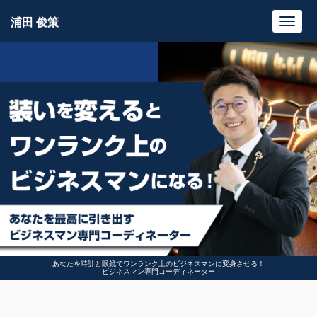
浦田 俊策
Toggl
navig
あなたを時計と眼鏡でワンランク上のビジネスマンに変身させる！
ビジネスマン専門コーディネーター