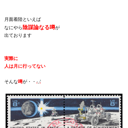
月面着陸といえば
陰謀論なる噂
なにやら
が
出ております
実際に
人は月に行ってない
そんな
噂
が・・