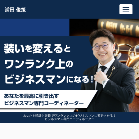
浦田 俊策
Toggl
navig
あなたを時計と眼鏡でワンランク上のビジネスマンに変身させる！
ビジネスマン専門コーディネーター