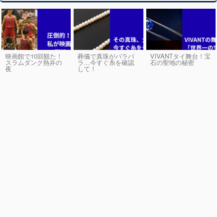
映画館で10回観た！
葬儀で真珠がパラパ
VIVANTタイ舞台！宝
スラムダンク熱弁の
ラ…今すぐ糸を確認
石の聖地の秘密
夜
して！