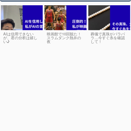
AIは信用できない
映画館で10回観た！
葬儀で真珠がパラパ
が、君の分析は嬉し
スラムダンク熱弁の
ラ…今すぐ糸を確認
い♪
夜
して！