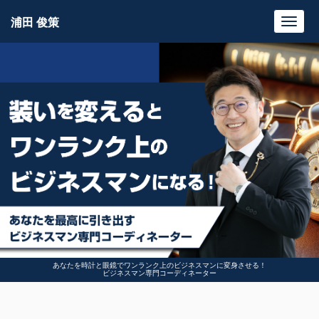
浦田 俊策
Toggl
navig
あなたを時計と眼鏡でワンランク上のビジネスマンに変身させる！
ビジネスマン専門コーディネーター