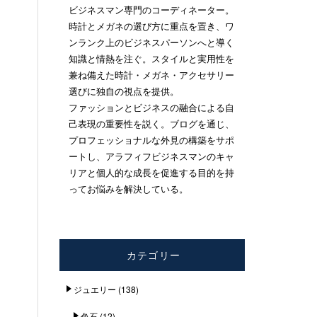
ビジネスマン専門のコーディネーター。
時計とメガネの選び方に重点を置き、ワ
ンランク上のビジネスパーソンへと導く
知識と情熱を注ぐ。スタイルと実用性を
兼ね備えた時計・メガネ・アクセサリー
選びに独自の視点を提供。
ファッションとビジネスの融合による自
己表現の重要性を説く。ブログを通じ、
プロフェッショナルな外見の構築をサポ
ートし、アラフィフビジネスマンのキャ
リアと個人的な成長を促進する目的を持
ってお悩みを解決している。
カテゴリー
ジュエリー
(138)
色石
(12)