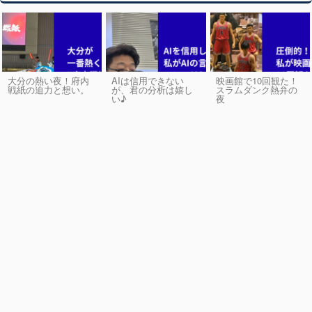
大分の熱い夜！府内
AIは信用できない
映画館で10回観た！
戦紙の迫力と想い。
が、君の分析は嬉し
スラムダンク熱弁の
い♪
夜