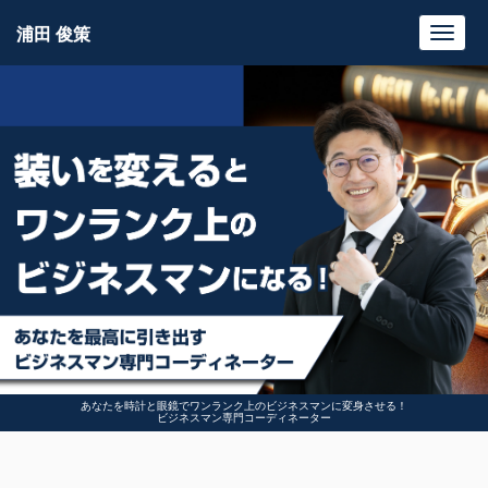
浦田 俊策
Toggl
navig
あなたを時計と眼鏡でワンランク上のビジネスマンに変身させる！
ビジネスマン専門コーディネーター