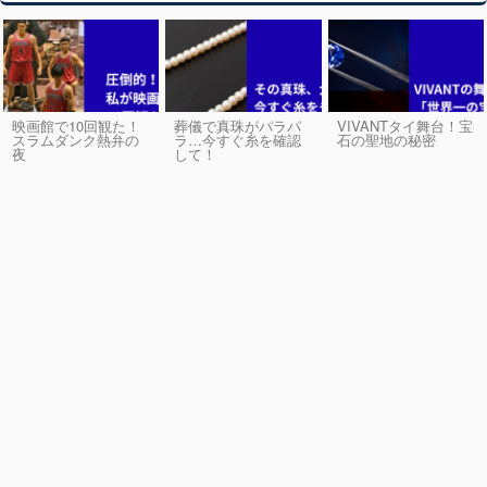
映画館で10回観た！
葬儀で真珠がパラパ
VIVANTタイ舞台！宝
スラムダンク熱弁の
ラ…今すぐ糸を確認
石の聖地の秘密
夜
して！