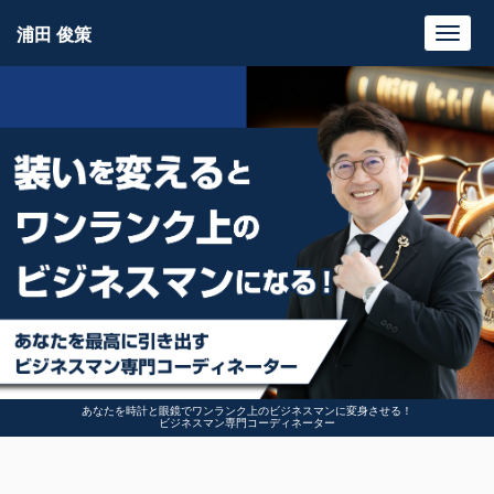
浦田 俊策
Toggl
navig
あなたを時計と眼鏡でワンランク上のビジネスマンに変身させる！
ビジネスマン専門コーディネーター