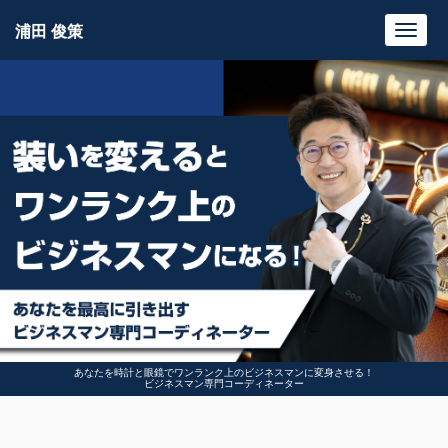
浦田 俊策
Toggl
navig
あなたを時計と眼鏡でワンランク上のビジネスマンに変身させる！
ビジネスマン専門コーディネーター