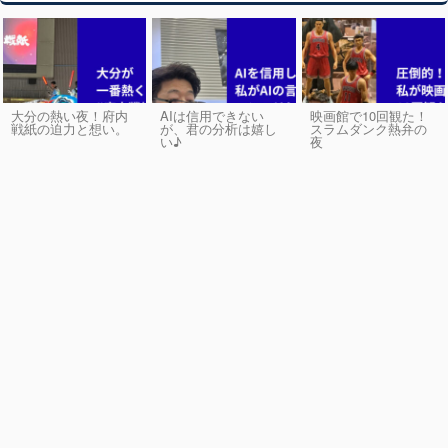
大分の熱い夜！府内
AIは信用できない
映画館で10回観た！
戦紙の迫力と想い。
が、君の分析は嬉し
スラムダンク熱弁の
い♪
夜