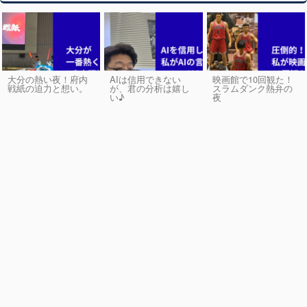
大分の熱い夜！府内
AIは信用できない
映画館で10回観た！
戦紙の迫力と想い。
が、君の分析は嬉し
スラムダンク熱弁の
い♪
夜