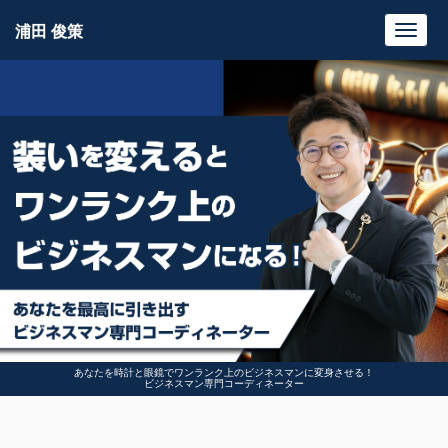
浦田 俊策
Toggl
navig
あなたを時計と眼鏡でワンランク上のビジネスマンに変身させる！
ビジネスマン専門コーディネーター