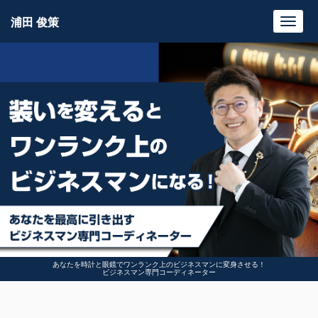
浦田 俊策
Toggl
navig
あなたを時計と眼鏡でワンランク上のビジネスマンに変身させる！
ビジネスマン専門コーディネーター