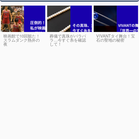
映画館で10回観た！
葬儀で真珠がパラパ
VIVANTタイ舞台！宝
スラムダンク熱弁の
ラ…今すぐ糸を確認
石の聖地の秘密
夜
して！