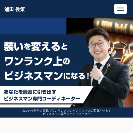
浦田 俊策
Toggl
navig
あなたを時計と眼鏡でワンランク上のビジネスマンに変身させる！
ビジネスマン専門コーディネーター