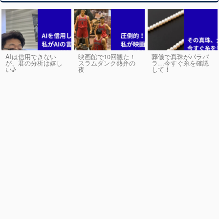
AIは信用できない
映画館で10回観た！
葬儀で真珠がパラパ
が、君の分析は嬉し
スラムダンク熱弁の
ラ…今すぐ糸を確認
い♪
夜
して！