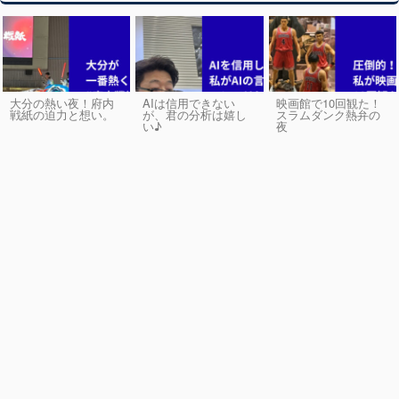
大分の熱い夜！府内
AIは信用できない
映画館で10回観た！
戦紙の迫力と想い。
が、君の分析は嬉し
スラムダンク熱弁の
い♪
夜