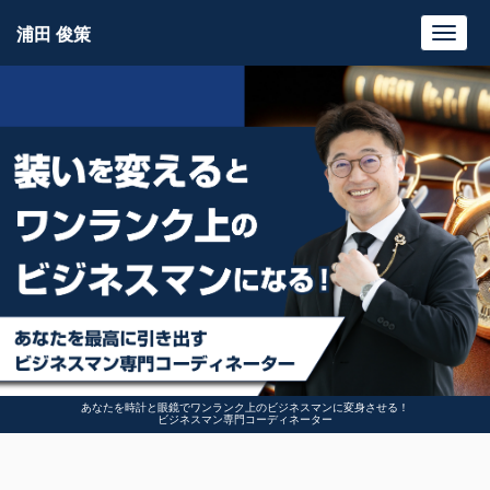
浦田 俊策
Toggl
navig
あなたを時計と眼鏡でワンランク上のビジネスマンに変身させる！
ビジネスマン専門コーディネーター