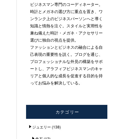
ビジネスマン専門のコーディネーター。
時計とメガネの選び方に重点を置き、ワ
ンランク上のビジネスパーソンへと導く
知識と情熱を注ぐ。スタイルと実用性を
兼ね備えた時計・メガネ・アクセサリー
選びに独自の視点を提供。
ファッションとビジネスの融合による自
己表現の重要性を説く。ブログを通じ、
プロフェッショナルな外見の構築をサポ
ートし、アラフィフビジネスマンのキャ
リアと個人的な成長を促進する目的を持
ってお悩みを解決している。
カテゴリー
ジュエリー
(138)
色石
(12)