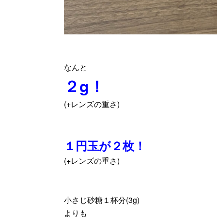
なんと
２g！
(+レンズの重さ)
１円玉が２枚！
(+レンズの重さ)
小さじ砂糖１杯分(3g)
よりも