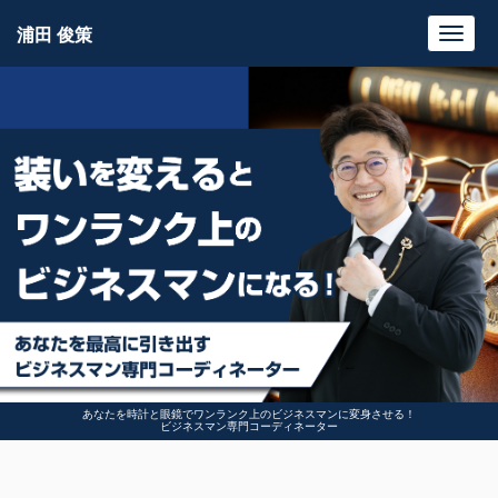
浦田 俊策
Toggl
navig
あなたを時計と眼鏡でワンランク上のビジネスマンに変身させる！
ビジネスマン専門コーディネーター