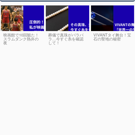
映画館で10回観た！
葬儀で真珠がパラパ
VIVANTタイ舞台！宝
スラムダンク熱弁の
ラ…今すぐ糸を確認
石の聖地の秘密
夜
して！