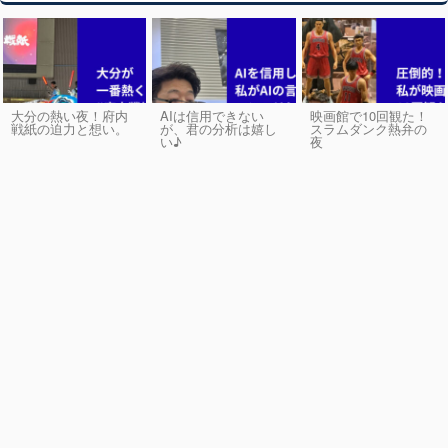
大分の熱い夜！府内
AIは信用できない
映画館で10回観た！
戦紙の迫力と想い。
が、君の分析は嬉し
スラムダンク熱弁の
い♪
夜