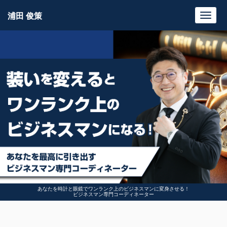
浦田 俊策
Toggl
navig
あなたを時計と眼鏡でワンランク上のビジネスマンに変身させる！
ビジネスマン専門コーディネーター