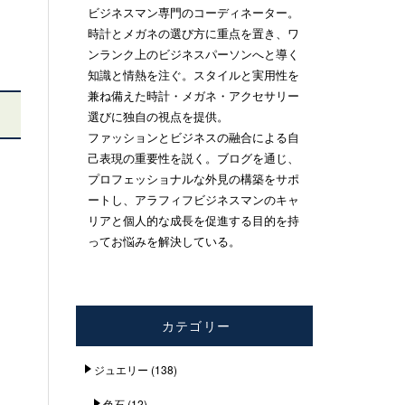
ビジネスマン専門のコーディネーター。
時計とメガネの選び方に重点を置き、ワ
ンランク上のビジネスパーソンへと導く
知識と情熱を注ぐ。スタイルと実用性を
兼ね備えた時計・メガネ・アクセサリー
選びに独自の視点を提供。
ファッションとビジネスの融合による自
己表現の重要性を説く。ブログを通じ、
プロフェッショナルな外見の構築をサポ
ートし、アラフィフビジネスマンのキャ
リアと個人的な成長を促進する目的を持
ってお悩みを解決している。
カテゴリー
ジュエリー
(138)
色石
(12)