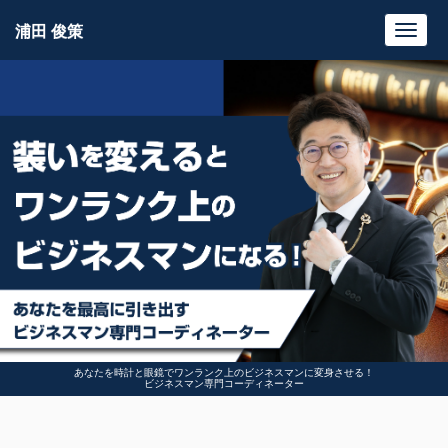
浦田 俊策
Toggl
navig
あなたを時計と眼鏡でワンランク上のビジネスマンに変身させる！
ビジネスマン専門コーディネーター