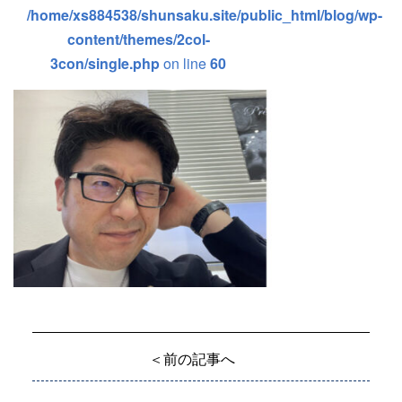
/home/xs884538/shunsaku.site/public_html/blog/wp-
content/themes/2col-
3con/single.php
on line
60
＜前の記事へ