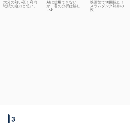
大分の熱い夜！府内
AIは信用できない
映画館で10回観た！
戦紙の迫力と想い。
が、君の分析は嬉し
スラムダンク熱弁の
い♪
夜
3