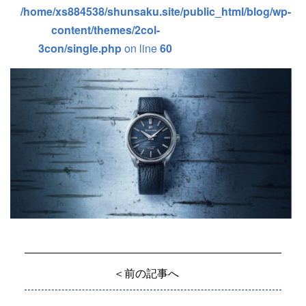
/home/xs884538/shunsaku.site/public_html/blog/wp-
content/themes/2col-
3con/single.php
on line
60
＜前の記事へ