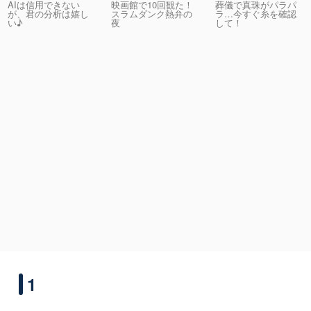
AIは信用できない
映画館で10回観た！
葬儀で真珠がパラパ
が、君の分析は嬉し
スラムダンク熱弁の
ラ…今すぐ糸を確認
い♪
夜
して！
1