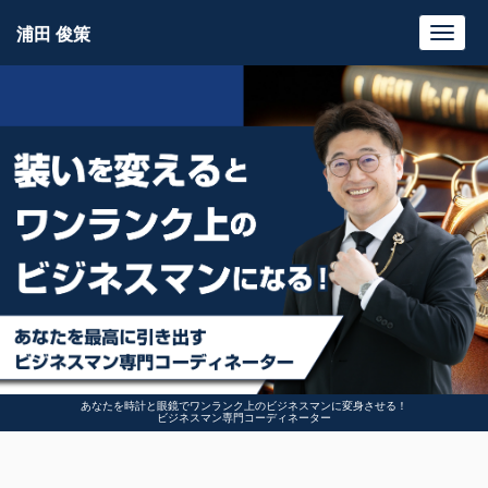
浦田 俊策
Toggl
navig
あなたを時計と眼鏡でワンランク上のビジネスマンに変身させる！
ビジネスマン専門コーディネーター