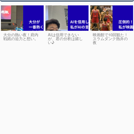
大分の熱い夜！府内
AIは信用できない
映画館で10回観た！
戦紙の迫力と想い。
が、君の分析は嬉し
スラムダンク熱弁の
い♪
夜