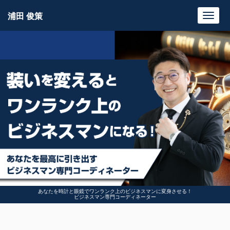
浦田 俊策
Toggl
navig
あなたを時計と眼鏡でワンランク上のビジネスマンに変身させる！
ビジネスマン専門コーディネーター