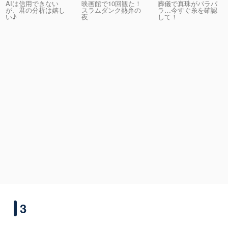
AIは信用できない
映画館で10回観た！
葬儀で真珠がパラパ
が、君の分析は嬉し
スラムダンク熱弁の
ラ…今すぐ糸を確認
い♪
夜
して！
3