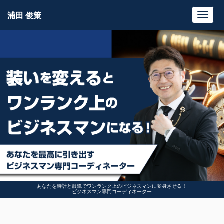
浦田 俊策
Toggl
navig
あなたを時計と眼鏡でワンランク上のビジネスマンに変身させる！
ビジネスマン専門コーディネーター