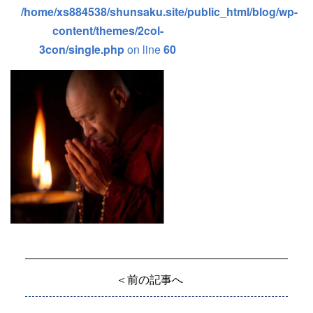
/home/xs884538/shunsaku.site/public_html/blog/wp-
content/themes/2col-
3con/single.php
on line
60
＜前の記事へ