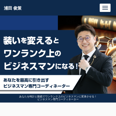
浦田 俊策
Toggl
navig
あなたを時計と眼鏡でワンランク上のビジネスマンに変身させる！
ビジネスマン専門コーディネーター