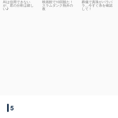
AIは信用できない
映画館で10回観た！
葬儀で真珠がパラパ
が、君の分析は嬉し
スラムダンク熱弁の
ラ…今すぐ糸を確認
い♪
夜
して！
5