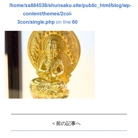
/home/xs884538/shunsaku.site/public_html/blog/wp-
content/themes/2col-
3con/single.php
on line
60
＜前の記事へ