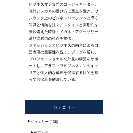
ビジネスマン専門のコーディネーター。
時計とメガネの選び方に重点を置き、ワ
ンランク上のビジネスパーソンへと導く
知識と情熱を注ぐ。スタイルと実用性を
兼ね備えた時計・メガネ・アクセサリー
選びに独自の視点を提供。
ファッションとビジネスの融合による自
己表現の重要性を説く。ブログを通じ、
プロフェッショナルな外見の構築をサポ
ートし、アラフィフビジネスマンのキャ
リアと個人的な成長を促進する目的を持
ってお悩みを解決している。
カテゴリー
ジュエリー
(138)
色石
(12)