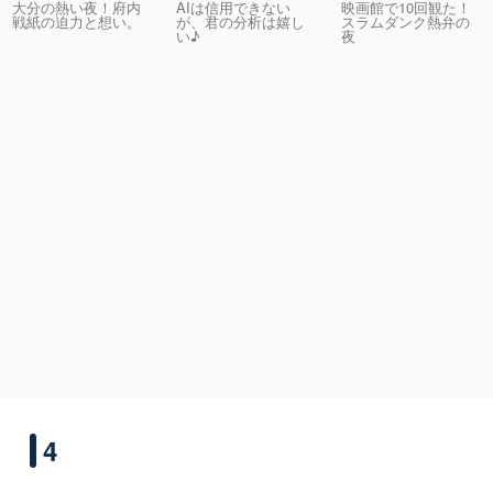
大分の熱い夜！府内
AIは信用できない
映画館で10回観た！
戦紙の迫力と想い。
が、君の分析は嬉し
スラムダンク熱弁の
い♪
夜
4