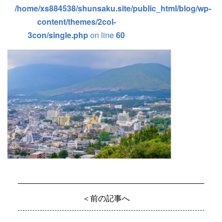
/home/xs884538/shunsaku.site/public_html/blog/wp-
content/themes/2col-
3con/single.php
on line
60
＜前の記事へ