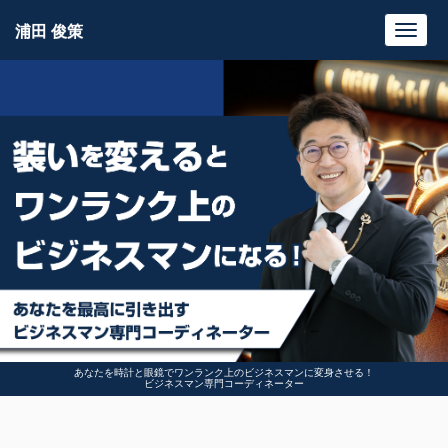
浦田 俊策
Toggl
navig
あなたを時計と眼鏡でワンランク上のビジネスマンに変身させる！
ビジネスマン専門コーディネーター