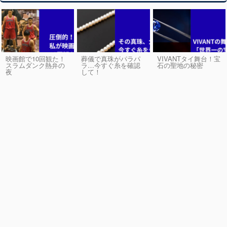
映画館で10回観た！
葬儀で真珠がパラパ
VIVANTタイ舞台！宝
スラムダンク熱弁の
ラ…今すぐ糸を確認
石の聖地の秘密
夜
して！