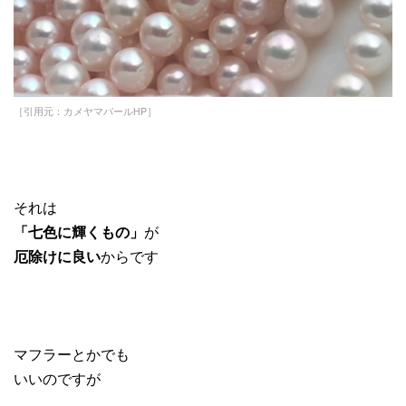
［引用元：カメヤマパールHP］
それは
「七色に輝くもの」
が
厄除けに良い
からです
マフラーとかでも
いいのですが