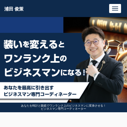
浦田 俊策
Toggl
navig
あなたを時計と眼鏡でワンランク上のビジネスマンに変身させる！
ビジネスマン専門コーディネーター