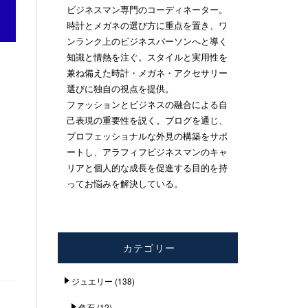
ビジネスマン専門のコーディネーター。
時計とメガネの選び方に重点を置き、ワ
ンランク上のビジネスパーソンへと導く
知識と情熱を注ぐ。スタイルと実用性を
兼ね備えた時計・メガネ・アクセサリー
選びに独自の視点を提供。
ファッションとビジネスの融合による自
己表現の重要性を説く。ブログを通じ、
プロフェッショナルな外見の構築をサポ
ートし、アラフィフビジネスマンのキャ
リアと個人的な成長を促進する目的を持
ってお悩みを解決している。
カテゴリー
ジュエリー
(138)
色石
(12)