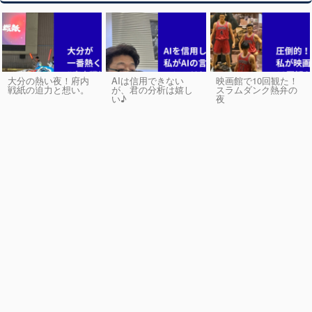
大分の熱い夜！府内
AIは信用できない
映画館で10回観た！
戦紙の迫力と想い。
が、君の分析は嬉し
スラムダンク熱弁の
い♪
夜