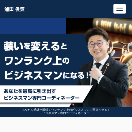
浦田 俊策
Toggl
navig
あなたを時計と眼鏡でワンランク上のビジネスマンに変身させる！
ビジネスマン専門コーディネーター