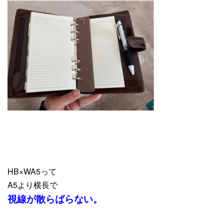
HB×WA5って
A5より横長で
視線が散らばらない。