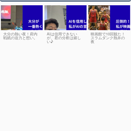
大分の熱い夜！府内
AIは信用できない
映画館で10回観た！
戦紙の迫力と想い。
が、君の分析は嬉し
スラムダンク熱弁の
い♪
夜