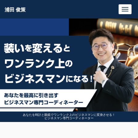
浦田 俊策
Toggl
navig
あなたを時計と眼鏡でワンランク上のビジネスマンに変身させる！
ビジネスマン専門コーディネーター