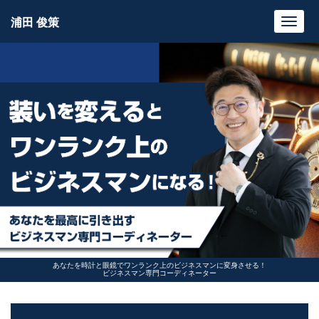
浦田 俊策
Toggl
navig
あなたを時計と眼鏡でワンランク上のビジネスマンに変身させる！
ビジネスマン専門コーディネーター