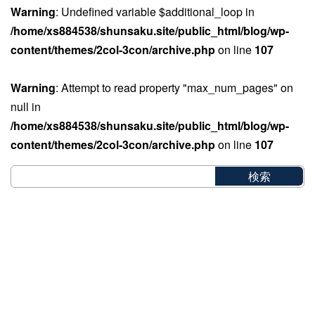
Warning
: Undefined variable $additional_loop in
/home/xs884538/shunsaku.site/public_html/blog/wp-
content/themes/2col-3con/archive.php
on line
107
Warning
: Attempt to read property "max_num_pages" on
null in
/home/xs884538/shunsaku.site/public_html/blog/wp-
content/themes/2col-3con/archive.php
on line
107