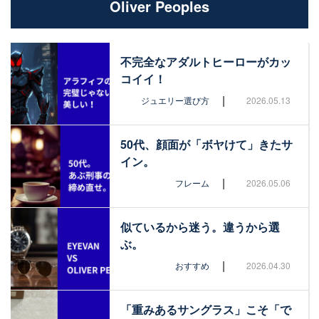
Oliver Peoples
不完全なアダルトヒーローがカッ
コイイ！
|
ジュエリー選び方
2026.05.13
50代、顔面が「ボヤけて」きたサ
イン。
|
フレーム
2026.05.06
似ているから迷う。違うから選
ぶ。
|
おすすめ
2026.04.30
「重みあるサングラス」こそ「で