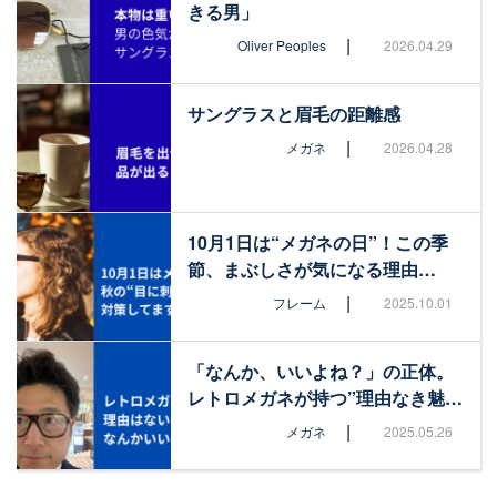
きる男」
|
Oliver Peoples
2026.04.29
サングラスと眉毛の距離感
|
メガネ
2026.04.28
10月1日は“メガネの日”！この季
節、まぶしさが気になる理由…
|
フレーム
2025.10.01
「なんか、いいよね？」の正体。
レトロメガネが持つ”理由なき魅…
|
メガネ
2025.05.26