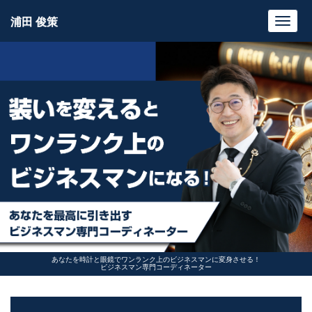
浦田 俊策
Toggl
navig
あなたを時計と眼鏡でワンランク上のビジネスマンに変身させる！
ビジネスマン専門コーディネーター