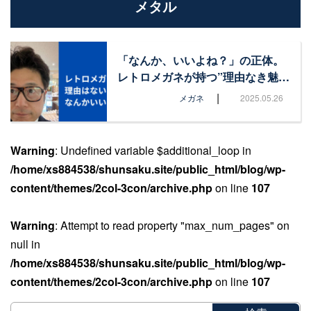
メタル
「なんか、いいよね？」の正体。
レトロメガネが持つ”理由なき魅…
|
メガネ
2025.05.26
Warning
: Undefined variable $additional_loop in
/home/xs884538/shunsaku.site/public_html/blog/wp-
content/themes/2col-3con/archive.php
on line
107
Warning
: Attempt to read property "max_num_pages" on
null in
/home/xs884538/shunsaku.site/public_html/blog/wp-
content/themes/2col-3con/archive.php
on line
107