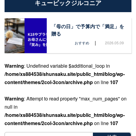
キュービックジルコニア
「母の日」で予算内で「満足」を
贈る
|
おすすめ
2026.05.09
Warning
: Undefined variable $additional_loop in
/home/xs884538/shunsaku.site/public_html/blog/wp-
content/themes/2col-3con/archive.php
on line
107
Warning
: Attempt to read property "max_num_pages" on
null in
/home/xs884538/shunsaku.site/public_html/blog/wp-
content/themes/2col-3con/archive.php
on line
107