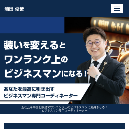
浦田 俊策
Toggl
navig
あなたを時計と眼鏡でワンランク上のビジネスマンに変身させる！
ビジネスマン専門コーディネーター