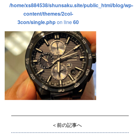
/home/xs884538/shunsaku.site/public_html/blog/wp-
content/themes/2col-
3con/single.php
on line
60
＜前の記事へ