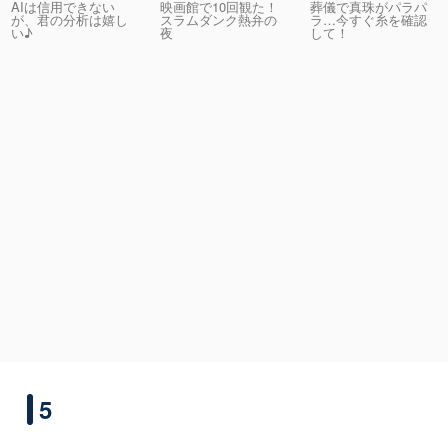
AIは信用できない
映画館で10回観た！
葬儀で真珠がパラパ
が、君の分析は嬉し
スラムダンク熱弁の
ラ…今すぐ糸を確認
い♪
夜
して！
5