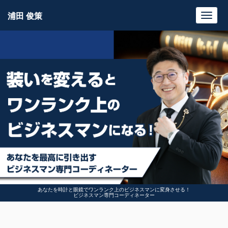
浦田 俊策
Toggl
navig
あなたを時計と眼鏡でワンランク上のビジネスマンに変身させる！
ビジネスマン専門コーディネーター