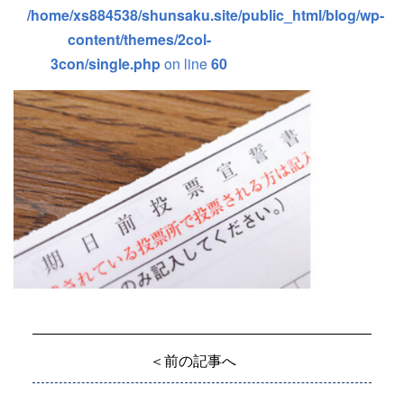
/home/xs884538/shunsaku.site/public_html/blog/wp-
content/themes/2col-
3con/single.php
on line
60
＜前の記事へ