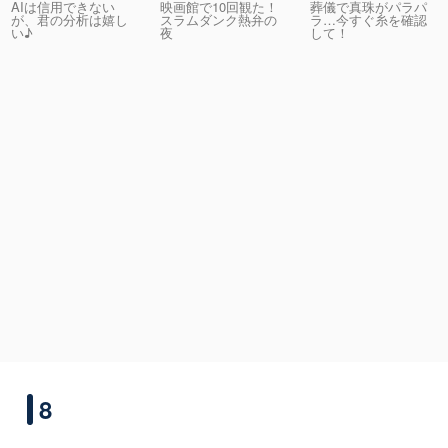
AIは信用できない
映画館で10回観た！
葬儀で真珠がパラパ
が、君の分析は嬉し
スラムダンク熱弁の
ラ…今すぐ糸を確認
い♪
夜
して！
8