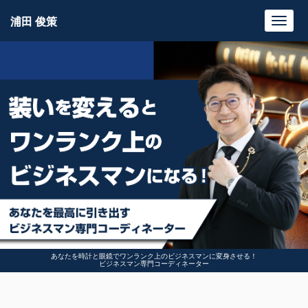
浦田 俊策
Toggl
navig
あなたを時計と眼鏡でワンランク上のビジネスマンに変身させる！
ビジネスマン専門コーディネーター