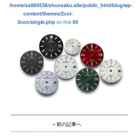
/home/xs884538/shunsaku.site/public_html/blog/wp-
content/themes/2col-
3con/single.php
on line
60
＜前の記事へ