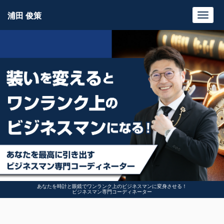
浦田 俊策
Toggl
navig
あなたを時計と眼鏡でワンランク上のビジネスマンに変身させる！
ビジネスマン専門コーディネーター