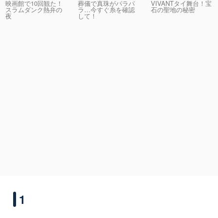
映画館で10回観た！
葬儀で真珠がパラパ
VIVANTタイ舞台！宝
スラムダンク熱弁の
ラ…今すぐ糸を確認
石の聖地の秘密
夜
して！
1